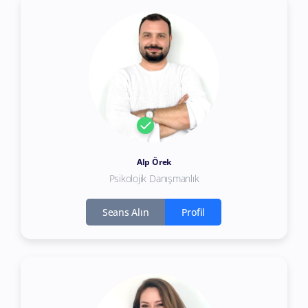
Alp Örek
Psikolojik Danışmanlık
Seans Alın
Profil