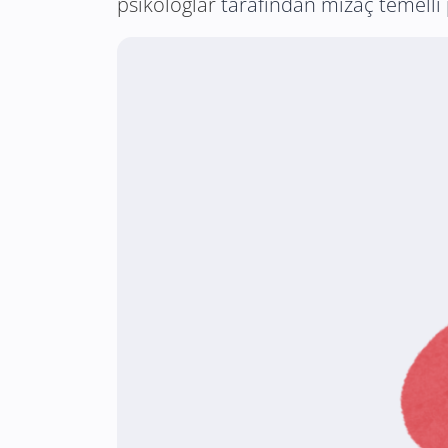
psikologlar
tarafından mizaç temelli