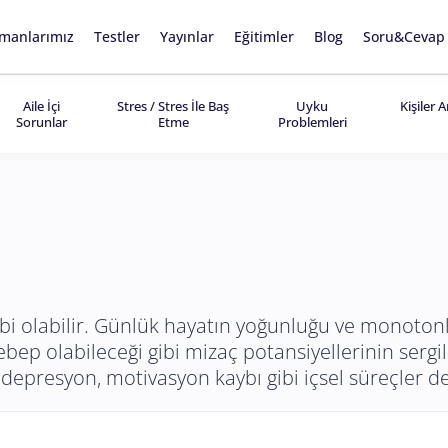
manlarımız
Testler
Yayınlar
Eğitimler
Blog
Soru&Cevap
Aile İçi
Stres / Stres İle Baş
Uyku
Kişiler 
Sorunlar
Etme
Problemleri
bi olabilir. Günlük hayatın yoğunluğu ve monotonl
 sebep olabileceği gibi mizaç potansiyellerinin serg
presyon, motivasyon kaybı gibi içsel süreçler de 