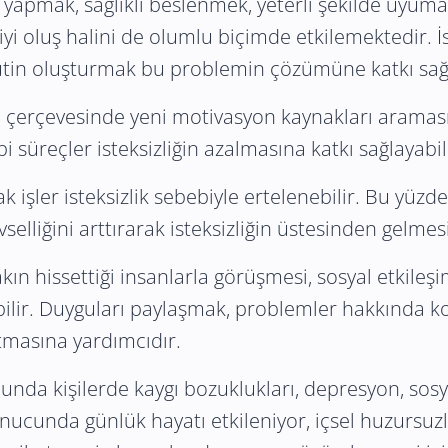
 yapmak, sağlıklı beslenmek, yeterli şekilde uyumak 
iyi oluş halini de olumlu biçimde etkilemektedir. 
 rutin oluşturmak bu problemin çözümüne katkı sağl
 çerçevesinde yeni motivasyon kaynakları araması,
bi süreçler isteksizliğin azalmasına katkı sağlayabil
 işler isteksizlik sebebiyle ertelenebilir. Bu yüz
evselliğini arttırarak isteksizliğin üstesinden gelmes
akın hissettiği insanlarla görüşmesi, sosyal etkileş
bilir. Duyguları paylaşmak, problemler hakkında ko
tmasına yardımcıdır.
unda kişilerde kaygı bozuklukları, depresyon, sosya
 sonucunda günlük hayatı etkileniyor, içsel huzurs