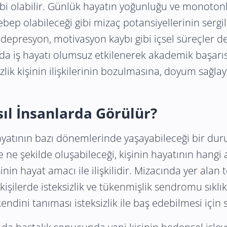
bi olabilir. Günlük hayatın yoğunluğu ve monotonl
 sebep olabileceği gibi mizaç potansiyellerinin serg
,
depresyon
, motivasyon kaybı gibi içsel süreçler d
 da iş hayatı olumsuz etkilenerek akademik başarısı
sizlik kişinin ilişkilerinin bozulmasına, doyum sa
sıl İnsanlarda Görülür?
hayatının bazı dönemlerinde yaşayabileceği bir dur
ve ne şekilde oluşabileceği, kişinin hayatının hangi 
nin hayat amacı ile ilişkilidir. Mizacında yer ala
şilerde isteksizlik ve
tükenmişlik sendromu
sıklı
kendini tanıması isteksizlik ile baş edebilmesi içi