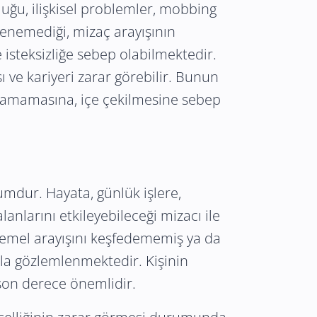
uğu, ilişkisel problemler, mobbing
ilenemediği, mizaç arayışının
e isteksizliğe sebep olabilmektedir.
 ve kariyeri zarar görebilir. Bunun
ğlayamamasına, içe çekilmesine sebep
umdur. Hayata, günlük işlere,
alanlarını etkileyebileceği mizacı ile
n temel arayışını keşfedememiş ya da
kla gözlemlenmektedir. Kişinin
n son derece önemlidir.