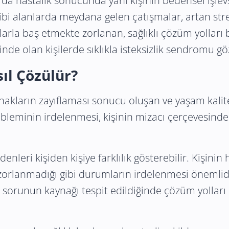
ya da hastalık sonucunda yani kişinin bedensel işl
 gibi alanlarda meydana gelen çatışmalar, artan str
arla baş etmekte zorlanan, sağlıklı çözüm yolları
de olan kişilerde sıklıkla isteksizlik sendromu gö
sıl Çözülür?
ynakların zayıflaması sonucu oluşan ve yaşam kalit
obleminin irdelenmesi, kişinin mizacı çerçevesin
enleri kişiden kişiye farklılık gösterebilir. Kişinin
orlanmadığı gibi durumların irdelenmesi önemlidir
 sorunun kaynağı tespit edildiğinde çözüm yolları d