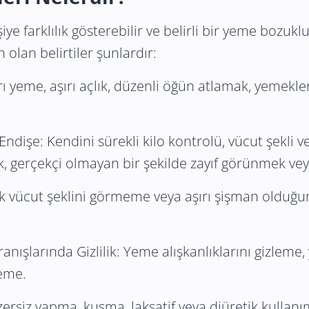
iye farklılık gösterebilir ve belirli bir yeme bozu
 olan belirtiler şunlardır:
 yeme, aşırı açlık, düzenli öğün atlamak, yemekleri
 Endişe: Kendini sürekli kilo kontrolü, vücut şekli 
, gerçekçi olmayan bir şekilde zayıf görünmek ve
rçek vücut şeklini görmeme veya aşırı şişman oldu
nışlarında Gizlilik: Yeme alışkanlıklarını gizleme
eme.
gzersiz yapma, kusma, laksatif veya diüretik kullanı