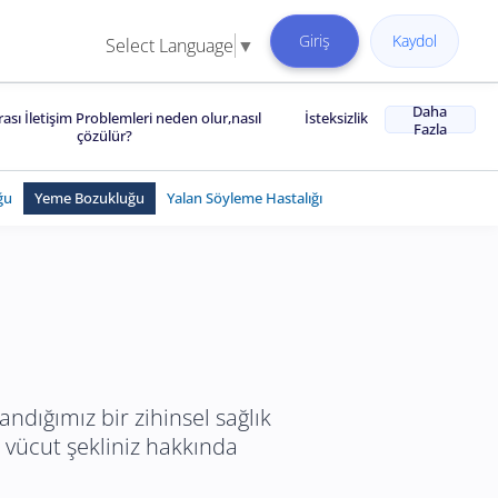
Giriş
Kaydol
Select Language
▼
Daha
Arası İletişim Problemleri neden olur,nasıl
İsteksizlik
Fazla
çözülür?
ğu
Yeme Bozukluğu
Yalan Söyleme Hastalığı
dığımız bir zihinsel sağlık
 vücut şekliniz hakkında