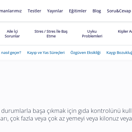
manlarımız
Testler
Yayınlar
Eğitimler
Blog
Soru&Cevap
Aile İçi
Stres / Stres İle Baş
Uyku
Kişiler 
Sorunlar
Etme
Problemleri
 nasıl geçer?
Kayıp ve Yas Süreçleri
Özgüven Eksikliği
Kaygı Bozuklu
durumlarla başa çıkmak için gıda kontrolünü kullan
rı, çok fazla veya çok az yemeyi veya kilonuz veya